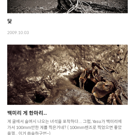
닻
2009.10.03
백미리 게 한마리..
게 굴에서 슬며시 나오는 녀석을 포착하다... 그럼, Yasu가 백미리에
가서 100mm만한 게를 찍은거네? ( 100mm렌즈로 찍었으면 좋았
을껄.. 이거 씁슬하구먼~)