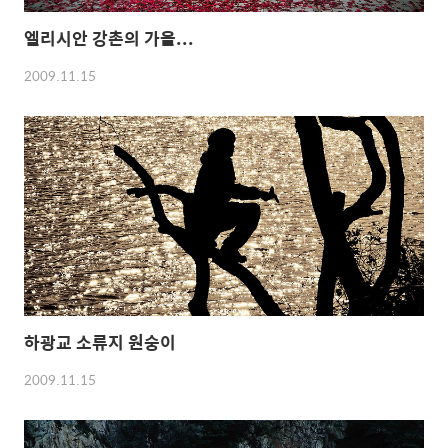
엘리시안 강촌의 가을...
2009.11.15
하광교 소류지 원숭이
2009.11.15