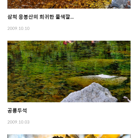
삼척 응봉산의 희귀한 물색깔..
2009.10.10
공룡두석
2009.10.03