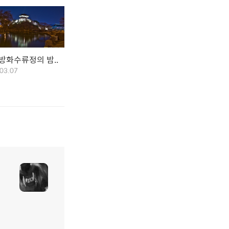
방화수류정의 밤..
03.07