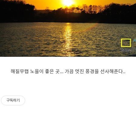
해질무렵 노을이 좋은 곳... 가끔 멋진 풍경을 선사해준다..
구독하기