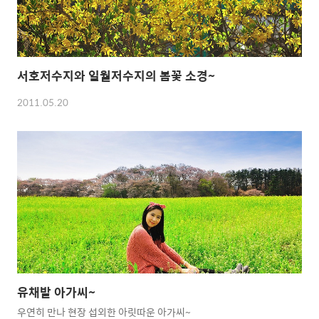
서호저수지와 일월저수지의 봄꽃 소경~
2011.05.20
유채밭 아가씨~
우연히 만나 현장 섭외한 아릿따운 아가씨~