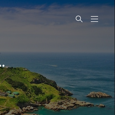
메
뉴
.