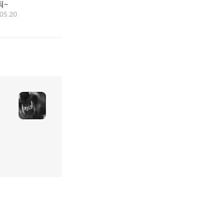
줘~
05.20